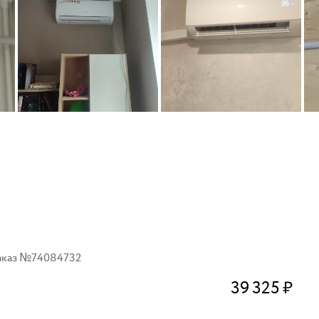
аказ №
74084732
39 325
₽