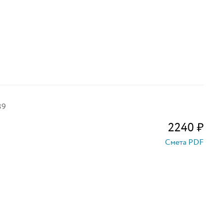
39
2240
₽
Смета PDF