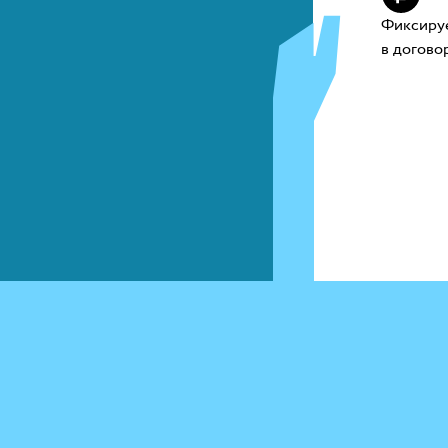
Фиксиру
в догово